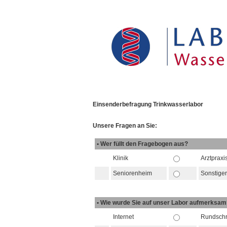
Einsenderbefragung Trinkwasserlabor
Unsere Fragen an Sie:
• Wer füllt den Fragebogen aus?
Klinik
Arztpraxi
Seniorenheim
Sonstige
• Wie wurde Sie auf unser Labor aufmerksa
Internet
Rundschr